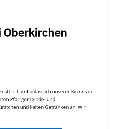
i Oberkirchen
Festhochamt anlässlich unserer Kirmes in
 Wolfersweiler – Norbert Veit (Mosberg-Richweiler) – aus der Pf
ieten Pfarrgemeinde- und
rstchen und kalten Getränken an. Wir