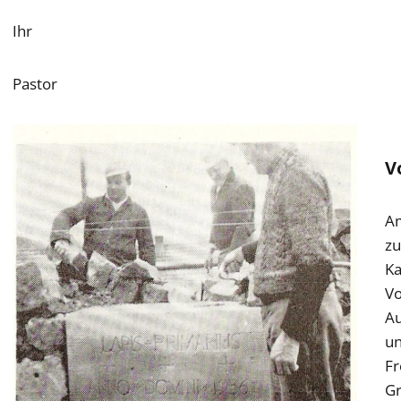
Ihr
Pastor
V
Am
zu
Ka
Vo
Au
un
Fr
Gr